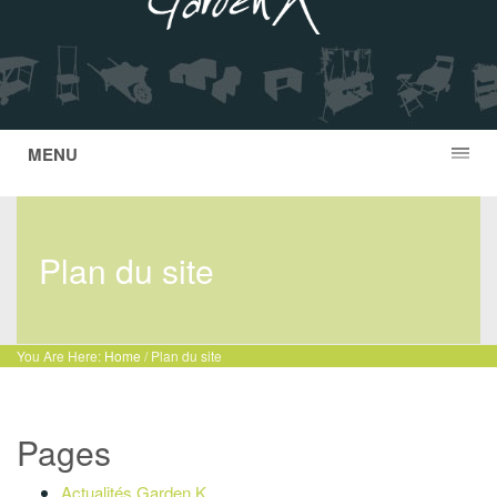
MENU
Plan du site
You Are Here:
Home
/
Plan du site
Pages
Actualités Garden K