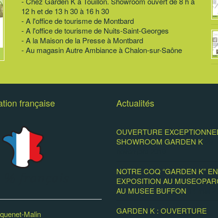
- Chez Garden K à Touillon. Showroom ouvert de 8 h à
12 h et de 13 h 30 à 16 h 30
- A l'office de tourisme de Montbard
- A l'office de tourisme de Nuits-Saint-Georges
- A la Maison de la Presse à Montbard
- Au magasin Autre Ambiance à Chalon-sur-Saône
ation française
Actualités
OUVERTURE EXCEPTIONNE
SHOWROOM GARDEN K
29
novembre 2019
NOTRE COQ “GARDEN K” EN
EXPOSITION AU MUSEOPAR
AU MUSEE BUFFON
14 mai 2
GARDEN K : OUVERTURE
cquenet-Malin