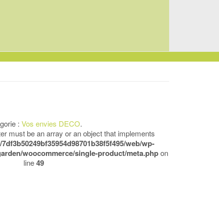
gorie :
Vos envies DECO
.
ter must be an array or an object that implements
s/7df3b50249bf35954d98701b38f5f495/web/wp-
garden/woocommerce/single-product/meta.php
on
line
49