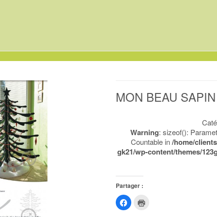
MON BEAU SAPIN
Caté
Warning
: sizeof(): Parame
Countable in
/home/client
gk21/wp-content/themes/123
Partager :
Cliquez
Cliquer
pour
pour
partager
imprimer(ouvre