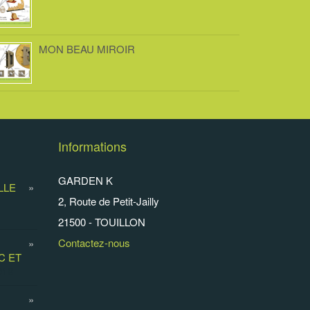
MON BEAU MIROIR
Informations
GARDEN K
LLE
2, Route de Petit-Jailly
21500 - TOUILLON
Contactez-nous
C ET
018