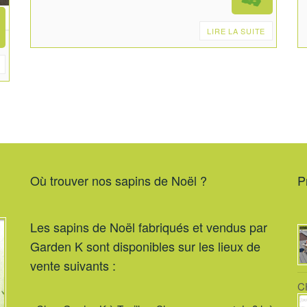
LIRE LA SUITE
l
Où trouver nos sapins de Noël ?
P
Les sapins de Noël fabriqués et vendus par
Garden K sont disponibles sur les lieux de
vente suivants :
C