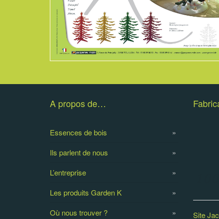
A propos de…
Fabric
Essences de bois
Ils parlent de nous
L’entreprise
Les produits Garden K
Où nous trouver ?
Site Ja