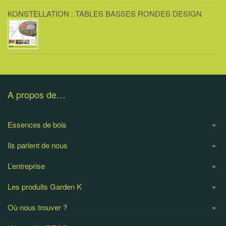
KONSTELLATION : TABLES BASSES RONDES DESIGN
A propos de…
Essences de bois
Ils parlent de nous
L’entreprise
Les produits Garden K
Où nous trouver ?