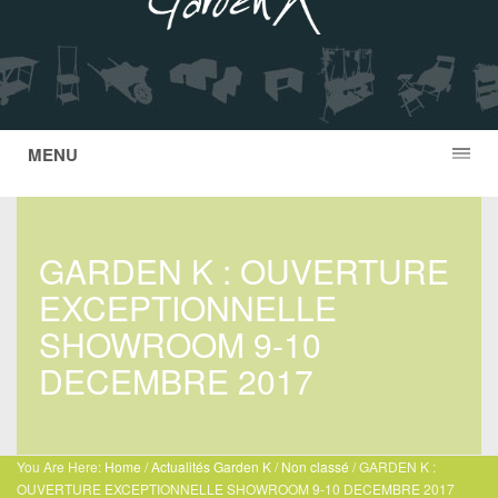
MENU
GARDEN K : OUVERTURE
EXCEPTIONNELLE
SHOWROOM 9-10
DECEMBRE 2017
You Are Here:
Home
/
Actualités Garden K
/
Non classé
/
GARDEN K :
OUVERTURE EXCEPTIONNELLE SHOWROOM 9-10 DECEMBRE 2017