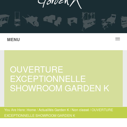
MENU
OUVERTURE
EXCEPTIONNELLE
SHOWROOM GARDEN K
You Are Here:
Home
/
Actualités Garden K
/
Non classé
/
OUVERTURE
EXCEPTIONNELLE SHOWROOM GARDEN K