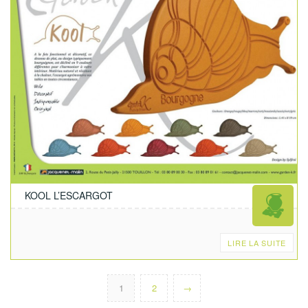
KOOL L’ESCARGOT
LIRE LA SUITE
1
2
→