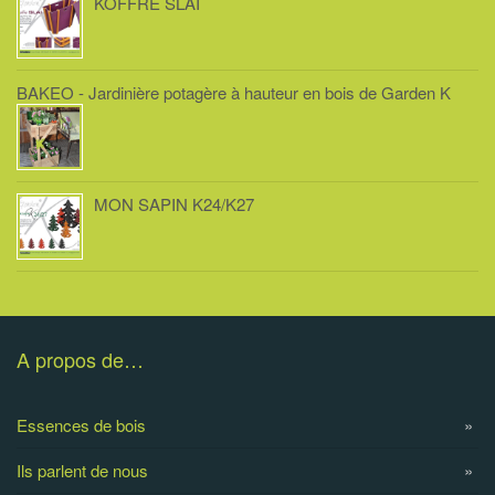
KOFFRE SLAI
BAKEO - Jardinière potagère à hauteur en bois de Garden K
MON SAPIN K24/K27
A propos de…
Essences de bois
Ils parlent de nous