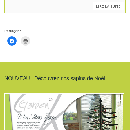
LIRE LA SUITE
Partager :
Cliquez
Cliquer
pour
pour
partager
imprimer(ouvre
sur
dans
Facebook(ouvre
une
dans
nouvelle
une
fenêtre)
nouvelle
fenêtre)
NOUVEAU : Découvrez nos sapins de Noël