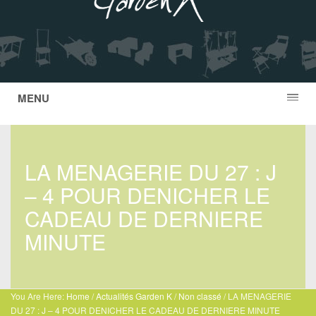
MENU
LA MENAGERIE DU 27 : J
– 4 POUR DENICHER LE
CADEAU DE DERNIERE
MINUTE
You Are Here:
Home
/
Actualités Garden K
/
Non classé
/
LA MENAGERIE
DU 27 : J – 4 POUR DENICHER LE CADEAU DE DERNIERE MINUTE