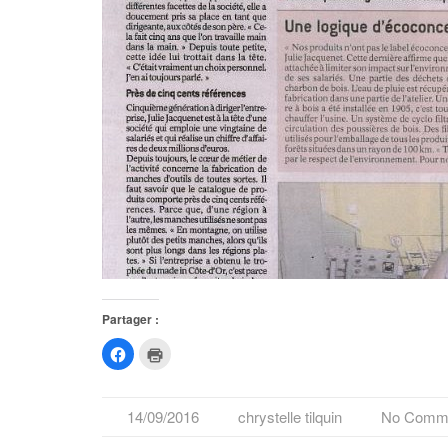
Partager :
Cliquez
Cliquer
pour
pour
partager
imprimer(ouvre
sur
dans
Facebook(ouvre
une
dans
nouvelle
14/09/2016
chrystelle tilquin
No Comm
une
fenêtre)
nouvelle
fenêtre)