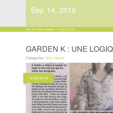
Sep 14, 2016
You Are Here:
Home
/
14 Sep 2016
GARDEN K : UNE LOGI
Categories:
Non classé
14/09/2016