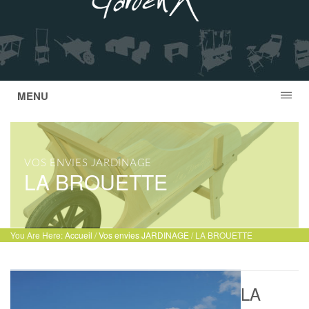
MENU
VOS ENVIES JARDINAGE
LA BROUETTE
You Are Here:
Accueil
/
Vos envies JARDINAGE
/ LA BROUETTE
LA