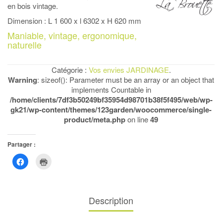
en bois vintage.
Dimension : L 1 600 x l 6302 x H 620 mm
Maniable, vintage, ergonomique,
naturelle
Catégorie :
Vos envies JARDINAGE
.
Warning
: sizeof(): Parameter must be an array or an object that
implements Countable in
/home/clients/7df3b50249bf35954d98701b38f5f495/web/wp-
gk21/wp-content/themes/123garden/woocommerce/single-
product/meta.php
on line
49
Partager :
Cliquez
Cliquer
pour
pour
partager
imprimer(ouvre
sur
dans
Facebook(ouvre
une
dans
nouvelle
une
fenêtre)
Description
nouvelle
fenêtre)