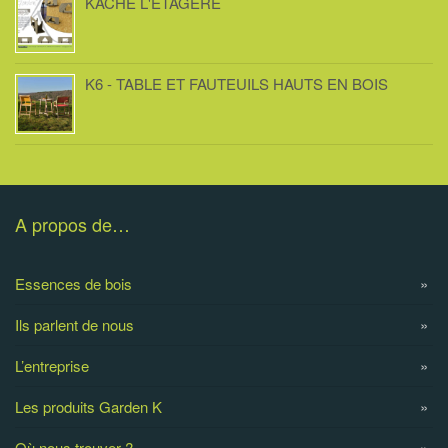
KACHE L'ETAGERE
K6 - TABLE ET FAUTEUILS HAUTS EN BOIS
A propos de…
Essences de bois
Ils parlent de nous
L’entreprise
Les produits Garden K
Où nous trouver ?