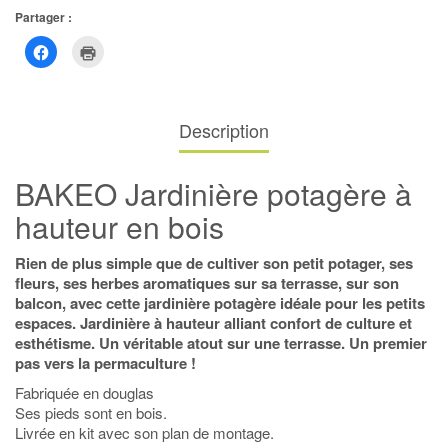
Partager :
Cliquez
Cliquer
pour
pour
partager
imprimer(ouvre
sur
dans
Facebook(ouvre
une
dans
nouvelle
une
fenêtre)
Description
nouvelle
fenêtre)
BAKEO Jardinière potagère à
hauteur en bois
Rien de plus simple que de cultiver son petit potager, ses
fleurs, ses herbes aromatiques sur sa terrasse, sur son
balcon, avec cette jardinière potagère idéale pour les petits
espaces. Jardinière à hauteur alliant confort de culture et
esthétisme. Un véritable atout sur une terrasse. Un premier
pas vers la permaculture !
Fabriquée en douglas
Ses pieds sont en bois.
Livrée en kit avec son plan de montage.