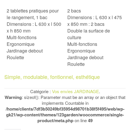
2 tablettes pratiques pour
2 bacs
le rangement, 1 bac
Dimensions : L 630 x l 475
Dimensions : L 630 x l 500
x 850 mm : 2 bacs
x h 850 mm
Double la surface de
Multi-fonctions
culture
Ergonomique
Multi-fonctions
Jardinage debout
Ergonomique
Roulette
Jardinage debout
Roulette
Simple, modulable, fontionnel, esthétique
Catégorie :
Vos envies JARDINAGE
.
Warning
: sizeof(): Parameter must be an array or an object that
implements Countable in
/home/clients/7df3b50249bf35954d98701b38f5f495/web/wp-
gk21/wp-content/themes/123garden/woocommerce/single-
product/meta.php
on line
49