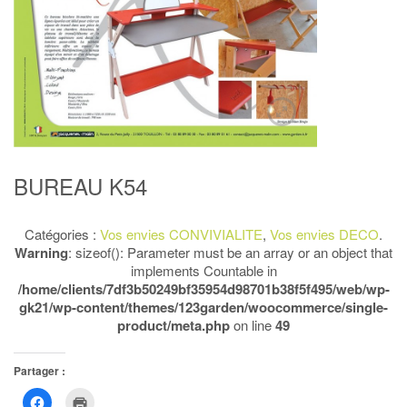
BUREAU K54
Catégories :
Vos envies CONVIVIALITE
,
Vos envies DECO
.
Warning
: sizeof(): Parameter must be an array or an object that
implements Countable in
/home/clients/7df3b50249bf35954d98701b38f5f495/web/wp-
gk21/wp-content/themes/123garden/woocommerce/single-
product/meta.php
on line
49
Partager :
Cliquez
Cliquer