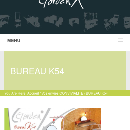
MENU
BUREAU K54
You Are Here:
Accueil
/
Vos envies CONVIVIALITE
/ BUREAU K54