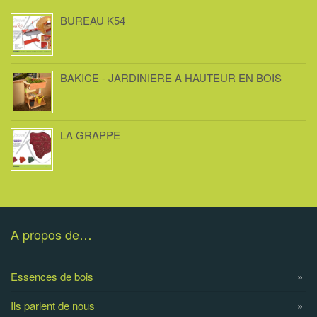
BUREAU K54
BAKICE - JARDINIERE A HAUTEUR EN BOIS
LA GRAPPE
A propos de…
Essences de bois
Ils parlent de nous