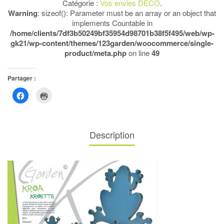
Catégorie :
Vos envies DECO
.
Warning
: sizeof(): Parameter must be an array or an object that
implements Countable in
/home/clients/7df3b50249bf35954d98701b38f5f495/web/wp-
gk21/wp-content/themes/123garden/woocommerce/single-
product/meta.php
on line
49
Partager :
Cliquez
Cliquer
pour
pour
partager
imprimer(ouvre
sur
dans
Facebook(ouvre
une
dans
nouvelle
une
fenêtre)
Description
nouvelle
fenêtre)